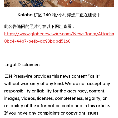
Kalaba 矿区 240 吨/小时浮选厂正在建设中
此公告随附的照片可在以下网址查看：
https://www.globenewswire.com/NewsRoom/Attachm
0bc4-44b7-befb-dc98bdbd5160
Legal Disclaimer:
EIN Presswire provides this news content "as is"
without warranty of any kind. We do not accept any
responsibility or liability for the accuracy, content,
images, videos, licenses, completeness, legality, or
reliability of the information contained in this article.
If you have any complaints or copyright issues