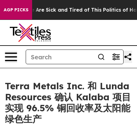
 “People Are Sick and Tired of This Politics of Hatred
AGP PICKS
Terra Metals Inc. 和 Lunda
Resources 确认 Kalaba 项目
实现 96.5% 铜回收率及太阳能
绿色生产