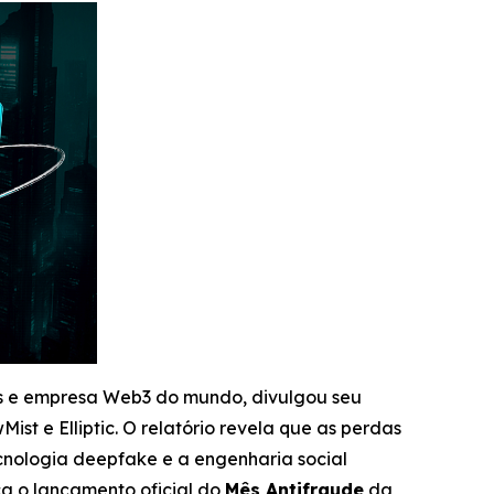
as e empresa Web3 do mundo, divulgou seu
t e Elliptic. O relatório revela que as perdas
cnologia deepfake e a engenharia social
a o lançamento oficial do
Mês Antifraude
da