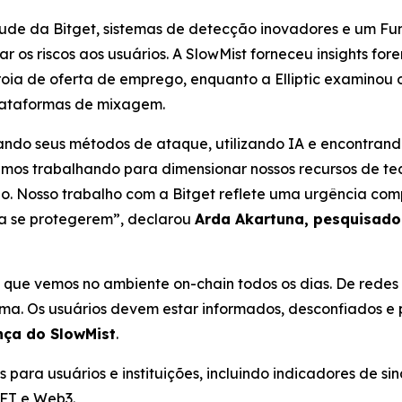
ude da Bitget, sistemas de detecção inovadores e um Fu
 os riscos aos usuários. A SlowMist forneceu insights for
oia de oferta de emprego, enquanto a Elliptic examinou
plataformas de mixagem.
ando seus métodos de ataque, utilizando IA e encontrand
mos trabalhando para dimensionar nossos recursos de tecn
do. Nosso trabalho com a Bitget reflete uma urgência c
ra se protegerem”, declarou
Arda Akartuna, pesquisado
l que vemos no ambiente on-chain todos os dias. De redes d
ma. Os usuários devem estar informados, desconfiados e
nça do SlowMist
.
para usuários e instituições, incluindo indicadores de s
NFT e Web3.