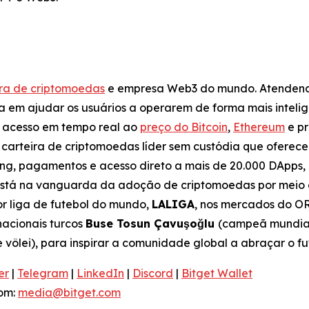
ora de criptomoedas
e empresa Web3 do mundo. Atendendo
a em ajudar os usuários a operarem de forma mais intelig
e acesso em tempo real ao
preço do Bitcoin
,
Ethereum
e pr
carteira de criptomoedas líder sem custódia que oferece 
king, pagamentos e acesso direto a mais de 20.000 DApp
está na vanguarda da adoção de criptomoedas por meio d
r liga de futebol do mundo,
LALIGA
, nos mercados do 
nacionais turcos
Buse Tosun Çavuşoğlu
(campeã mundial 
 vôlei), para inspirar a comunidade global a abraçar o f
er
|
Telegram
|
LinkedIn
|
Discord
|
Bitget Wallet
com:
media@bitget.com