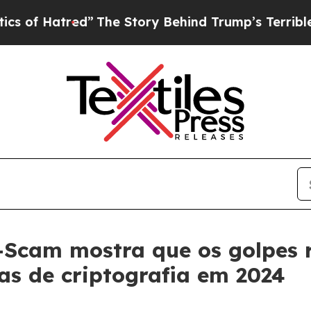
red”
The Story Behind Trump’s Terrible Approval 
i-Scam mostra que os golpes
as de criptografia em 2024