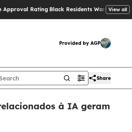
Rating
Black Residents Warned of Abusive Cops f
View all
Provided by AGP
Share
 relacionados à IA geram