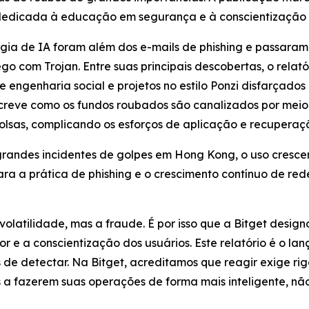
dedicada à educação em segurança e à conscientização 
gia de IA foram além dos e-mails de phishing e passaram
go com Trojan. Entre suas principais descobertas, o relató
e engenharia social e projetos no estilo Ponzi disfarçado
creve como os fundos roubados são canalizados por mei
olsas, complicando os esforços de aplicação e recuperaç
 grandes incidentes de golpes em Hong Kong, o uso cresc
ra a prática de phishing e o crescimento contínuo de red
olatilidade, mas a fraude. É por isso que a Bitget desig
r e a conscientização dos usuários. Este relatório é o lan
is de detectar. Na Bitget, acreditamos que reagir exige r
os a fazerem suas operações de forma mais inteligente, n