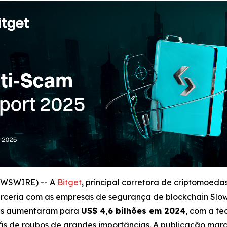
NEWSWIRE) -- A
Bitget
, principal corretora de criptomoed
ceria com as empresas de segurança de blockchain SlowMis
das aumentaram para
US$ 4,6 bilhões em 2024
, com a te
ás de roubos de grandes importâncias. A publicação marc