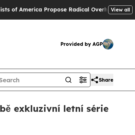
erica Propose Radical Overhaul of US Govt
Indy
View all
Provided by AGP
Share
ě exkluzivní letní série