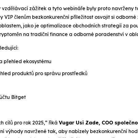
ový vzdělávací zážitek a tyto webináře byly proto navrženy
y VIP členům bezkonkurenční příležitost osvojit si odborné
blastem, jako je optimalizace obchodních strategií za použ
kryptoměn na tradiční finance a odborné poradenství v obl
edující:
 a přehled ekosystému
ehled produktů pro správu prostředků
čtu Bitget
ů
h cílů pro rok 2025,“ říká
Vugar Usi Zade, COO společnos
vní výhody navržené tak, aby nabízely bezkonkurenční hod