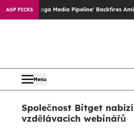
s 'Maga Media Pipeline' Backfires Amid Rumors T
AGP PICKS
Menu
Společnost Bitget nabízí
vzdělávacích webinářů