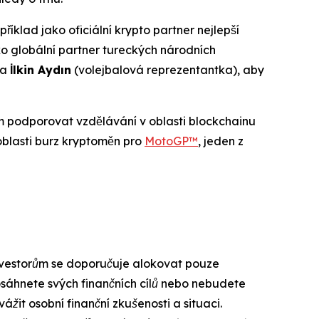
říklad jako oficiální krypto partner nejlepší
ko globální partner tureckých národních
 a
İlkin Aydın
(volejbalová reprezentantka), aby
m podporovat vzdělávání v oblasti blockchainu
 oblasti burz kryptoměn pro
MotoGP™
, jeden z
Investorům se doporučuje alokovat pouze
dosáhnete svých finančních cílů nebo nebudete
vážit osobní finanční zkušenosti a situaci.