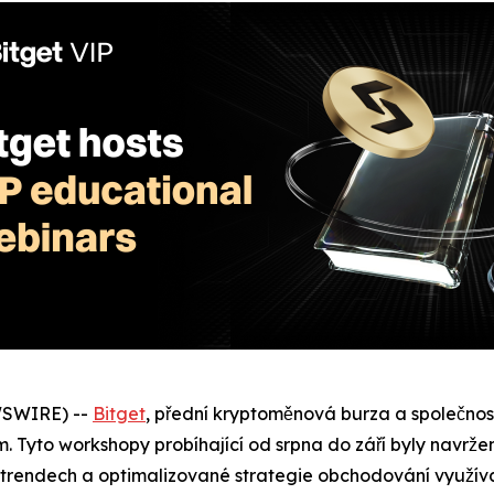
WSWIRE) --
Bitget
, přední kryptoměnová burza a společno
 Tyto workshopy probíhající od srpna do září byly navrženy
 trendech a optimalizované strategie obchodování využívaj