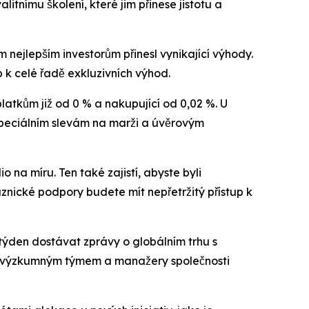
alitnímu školení, které jim přinese jistotu a
nejlepším investorům přinesl vynikající výhody.
 k celé řadě exkluzivních výhod.
latkům již od 0 % a nakupující od 0,02 %. U
speciálním slevám na marži a úvěrovým
na míru. Ten také zajistí, abyste byli
aznické podpory budete mít nepřetržitý přístup k
týden dostávat zprávy o globálním trhu s
s výzkumným týmem a manažery společnosti