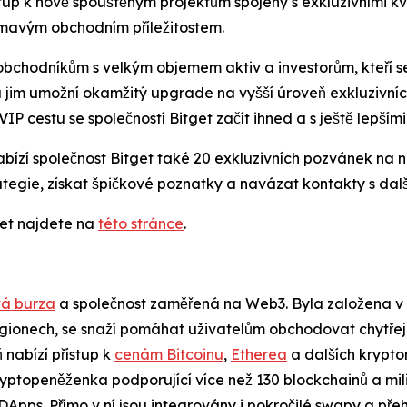
stup k nově spouštěným projektům spojený s exkluzivními kv
ímavým obchodním příležitostem.
obchodníkům s velkým objemem aktiv a investorům, kteří se
 jim umožní okamžitý upgrade na vyšší úroveň exkluzivní
VIP cestu se společností Bitget začít ihned a s ještě lepším
bízí společnost Bitget také 20 exkluzivních pozvánek na 
rategie, získat špičkové poznatky a navázat kontakty s dalš
get najdete na
této stránce
.
á burza
a společnost zaměřená na Web3. Byla založena v r
regionech, se snaží pomáhat uživatelům obchodovat chytřeji
nabízí přístup k
cenám Bitcoinu
,
Etherea
a dalších krypt
yptopeněženka podporující více než 130 blockchainů a mil
 DApps. Přímo v ní jsou integrovány i pokročilé swapy a přeh