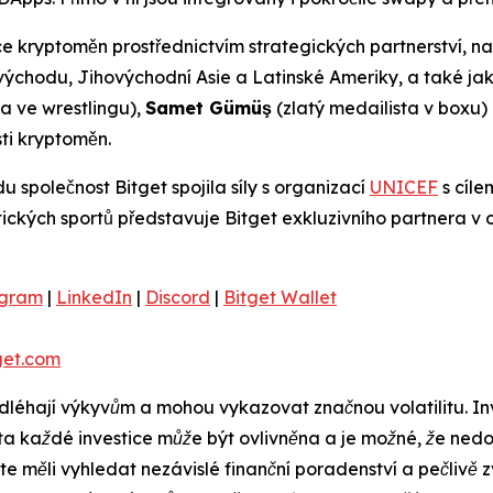
ce kryptoměn prostřednictvím strategických partnerství, nap
o východu, Jihovýchodní Asie a Latinské Ameriky, a také ja
a ve wrestlingu),
Samet Gümüş
(zlatý medailista v boxu)
sti kryptoměn.
 společnost Bitget spojila síly s organizací
UNICEF
s cíle
istických sportů představuje Bitget exkluzivního partnera v
egram
|
LinkedIn
|
Discord
|
Bitget Wallet
et.com
odléhají výkyvům a mohou vykazovat značnou volatilitu. 
nota každé investice může být ovlivněna a je možné, že ne
ste měli vyhledat nezávislé finanční poradenství a pečlivě z