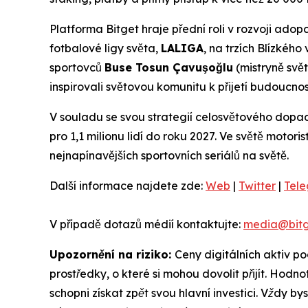
Platforma Bitget hraje přední roli v rozvoji adop
fotbalové ligy světa,
LALIGA
, na trzích Blízkéh
sportovců
Buse Tosun Çavuşoğlu
(mistryně svět
inspirovali světovou komunitu k přijetí budoucno
V souladu se svou strategií celosvětového dopadu
pro 1,1 milionu lidí do roku 2027. Ve světě motor
nejnapínavějších sportovních seriálů na světě.
Další informace najdete zde:
Web
|
Twitter
|
Tel
V případě dotazů médií kontaktujte:
media@bitg
Upozornění na riziko:
Ceny digitálních aktiv p
prostředky, o které si mohou dovolit přijít. Hod
schopni získat zpět svou hlavní investici. Vždy by