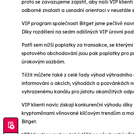
proto se zavazujeme zajistit, aby naši VIP klienti 
odborné znalosti a usnadní orientaci v neustále 
VIP program společnosti Bitget jsme pečlivě nav
Díky rozdělení na sedm odlišných VIP úrovní pod
Patří sem nižší poplatky za transakce, se kterým
spotového obchodování jsou pak poplatky pro pr
úrokovým sazbám.
Těžit můžete také z celé řady výhod výhradního 
informováni o akcích, výhodách a pozvánkách na e
vyhrazenému kanálu pro jistotu okamžitých odpo
VIP klienti navíc získají konkurenční výhodu dí
kryptoměnami věnované klíčovým trendům a moh
Bitget.