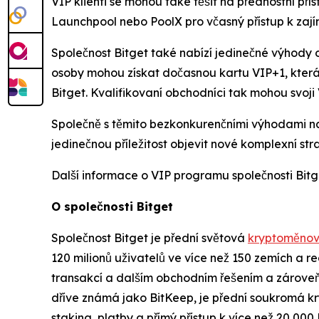
VIP klienti se mohou také těšit na přednostní pří
Launchpool nebo PoolX pro včasný přístup k zaj
Společnost Bitget také nabízí jedinečné výhody 
osoby mohou získat dočasnou kartu VIP+1, která
Bitget. Kvalifikovaní obchodníci tak mohou svoji 
Společně s těmito bezkonkurenčními výhodami na
jedinečnou příležitost objevit nové komplexní st
Další informace o VIP programu společnosti Bit
O společnosti Bitget
Společnost Bitget je přední světová
kryptoměnov
120 milionů uživatelů ve více než 150 zemích a 
transakcí a dalším obchodním řešením a zároveň 
dříve známá jako BitKeep, je přední soukromá kr
staking, platby a přímý přístup k více než 20 000