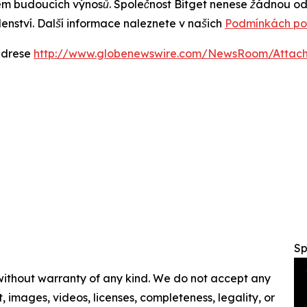
em budoucích výnosů. Společnost Bitget nenese žádnou odp
nství. Další informace naleznete v našich
Podmínkách po
 adrese
http://www.globenewswire.com/NewsRoom/Attac
Sp
 without warranty of any kind. We do not accept any
nt, images, videos, licenses, completeness, legality, or