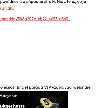
ovědnost za případné ztráty. Nic z toho, co je
užívání
.
hmentNg/386a207e-6b72-4053-a3b3-
olečnost Bitget pořádá VIP vzdělávací webináře