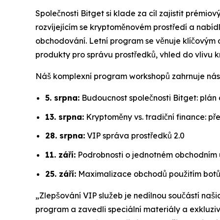
Společnosti Bitget si klade za cíl zajistit prémi
rozvíjejícím se kryptoměnovém prostředí a nabídl
obchodování. Letní program se věnuje klíčovým o
produkty pro správu prostředků, vhled do vlivu 
Náš komplexní program workshopů zahrnuje násl
5. srpna:
Budoucnost společnosti Bitget: plán
13. srpna:
Kryptoměny vs. tradiční finance: př
28. srpna:
VIP správa prostředků 2.0
11. září:
Podrobnosti o jednotném obchodním ú
25. září:
Maximalizace obchodů použitím bot
„Zlepšování VIP služeb je nedílnou součástí našic
program a zavedli speciální materiály a exkluzi