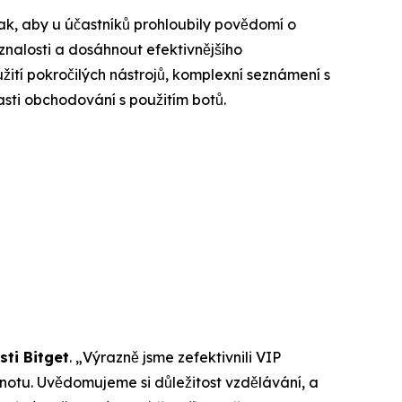
 tak, aby u účastníků prohloubily povědomí o
 znalosti a dosáhnout efektivnějšího
ití pokročilých nástrojů, komplexní seznámení s
asti obchodování s použitím botů.
ti Bitget
. „Výrazně jsme zefektivnili VIP
notu. Uvědomujeme si důležitost vzdělávání, a