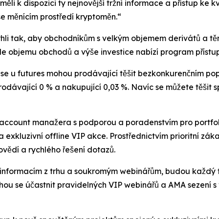
měli k dispozici ty nejnovější tržní informace a přístup ke kv
se měnícím prostředí kryptoměn.“
rhli tak, aby obchodníkům s velkým objemem derivátů a těm 
le objemu obchodů a výše investice nabízí program přístup
i se u futures mohou prodávající těšit bezkonkurenčním pop
odávající 0 % a nakupující 0,03 %. Navíc se můžete těšit 
account manažera s podporou a poradenstvím pro portfolio 
xkluzivní offline VIP akce. Prostřednictvím prioritní zák
vědí a rychlého řešení dotazů.
ky informacím z trhu a soukromým webinářům, budou každý 
ou se účastnit pravidelných VIP webinářů a AMA sezení 