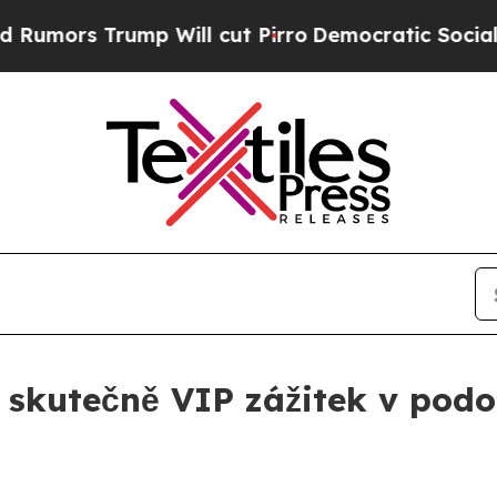
rump Will cut Pirro
Democratic Socialists of Am
 skutečně VIP zážitek v podob