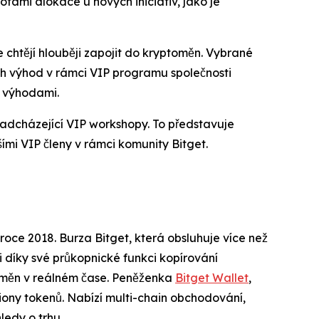
ótami alokace u nových iniciativ, jako je
 chtějí hlouběji zapojit do kryptoměn. Vybrané
ch výhod v rámci VIP programu společnosti
i výhodami.
nadcházející VIP workshopy. To představuje
ími VIP členy v rámci komunity Bitget.
oce 2018. Burza Bitget, která obsluhuje více než
 díky své průkopnické funkci kopírování
oměn v reálném čase. Peněženka
Bitget Wallet
,
iony tokenů. Nabízí multi-chain obchodování,
ledy o trhu.