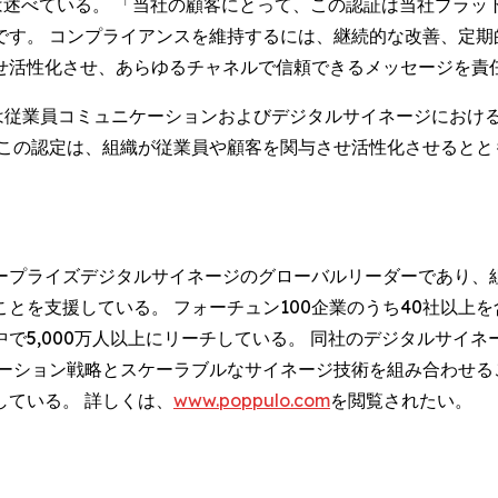
 Payne) は述べている。 「当社の顧客にとって、この認証は当社
です。 コンプライアンスを維持するには、継続的な改善、定期
せ活性化させ、あらゆるチャネルで信頼できるメッセージを責
、ポップロは従業員コミュニケーションおよびデジタルサイネージに
 この認定は、組織が従業員や顧客を関与させ活性化させるとと
。
ープライズデジタルサイネージのグローバルリーダーであり、
とを支援している。 フォーチュン100企業のうち40社以上
で5,000万人以上にリーチしている。 同社のデジタルサイネ
ケーション戦略とスケーラブルなサイネージ技術を組み合わせる
ている。 詳しくは、
www.poppulo.com
を閲覧されたい。