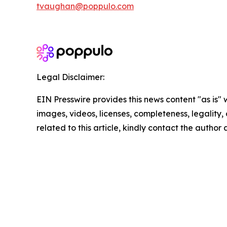
tvaughan@poppulo.com
Legal Disclaimer:
EIN Presswire provides this news content "as is" 
images, videos, licenses, completeness, legality, o
related to this article, kindly contact the author