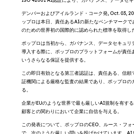
ISO 42001 AI認証により、ガバナンス、デ
デンバーおよびアイルランド・コーク発, Oct. 03,
ップロは本日、責任あるAIの新たなベンチマークである
のための世界初の国際的に認められた標準を取得し
ポップロは当初から、ガバナンス、データセキュリテ
導入する際に、ポップロのプラットフォームが責任
いうさらなる保証を提供する。
この即日有効となる第三者認証は、責任ある、信頼で
証機関による厳格な監査の結果であり、ポップロの
る。
企業がEUのような世界で最も厳しいAI規制を有す
顧客との関わりにおいて企業に自信を与える。
この発表について、ポップロのCEO、ルース・フォーネ
で、次のような厳しい問いを投げかけています。AI