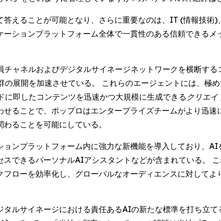
答えることが可能となり、さらに重要なのは、IT (情報技術
ケーションプラットフォーム全体で一貫性のある信頼できるメ
が従業員チャネルおよびデジタルサイネージネットワークを横断す
群の展開を加速させている。 これらのエージェントには、極
ドに即したコンテンツを迅速かつ大規模に生成できる
クリエイト 
わせることで、ポップロはエンタープライズチームがより迅速
関わることを可能にしている。
ションプラットフォーム内に強力な新機能を導入しており、AI
スできるパーソナルAIアシスタントなどが含まれている。 
クフローを効率化し、グローバルなオーディエンスに対してよ
ジタルサイネージにおける責任あるAIの新たな標準を打ち立て