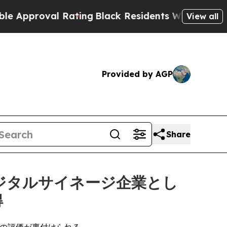
roval Rating
Black Residents Warned of Abusive C
View all
Provided by AGP
Share
デジタルサイネージ企業とし
得