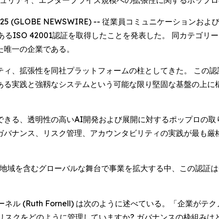
ータセキュリティ、エンタープライズ規模への拡張性に関するポップ
 2025 (GLOBE NEWSWIRE) -- 従業員コミュニケー
ISO 42001認証を取得したことを発表した。 同カテゴリー
た唯一の企業である。
ィ、拡張性を同社プラットフォームの柱としてきた。 この認
ある実践と強靱なシステムという可能な限り堅固な基盤の上に
きる、透明性の高いAI開発および展開に対するポップロの取
ガバナンス、リスク管理、アカウンタビリティの実践が最も厳
る地域を含むグローバルな舞台で事業を拡大する中、この認証は
ル (Ruth Fornell) は次のように述べている。「企業
リスクをどのように管理していますか? ガバナンスの枠組みはど