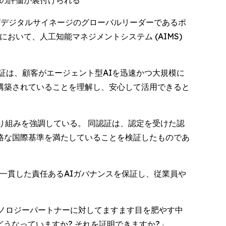
ロの評価が裏付けられる
ションおよびデジタルサイネージのグローバルリーダーであるポ
において、人工知能マネジメントシステム (AIMS)
証は、顧客がエージェント型AIを迅速かつ大規模に
構築されていることを理解し、安心して活用できると
り組みを強調している。 同認証は、認定を受けた認
格な国際基準を満たしていることを検証したものであ
一貫した責任あるAIガバナンスを保証し、従業員や
がテクノロジーパートナーに対してますます目を肥やす中
うなっていますか? それを証明できますか?」