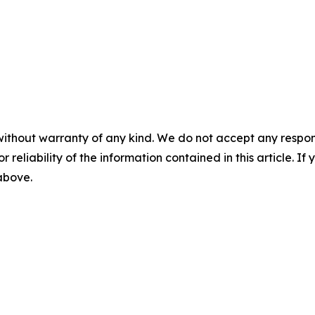
without warranty of any kind. We do not accept any responsib
r reliability of the information contained in this article. I
 above.