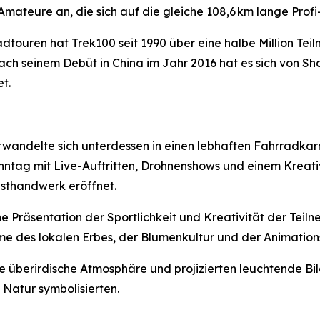
mateure an, die sich auf die gleiche 108,6 km lange Prof
Radtouren hat Trek100 seit 1990 über eine halbe Million T
ach seinem Debüt in China im Jahr 2016 hat es sich von Sh
t.
wandelte sich unterdessen in einen lebhaften Fahrradka
ntag mit Live-Auftritten, Drohnenshows und einem Kreativ
sthandwerk eröffnet.
e Präsentation der Sportlichkeit und Kreativität der Tei
e des lokalen Erbes, der Blumenkultur und der Animation
e überirdische Atmosphäre und projizierten leuchtende B
Natur symbolisierten.