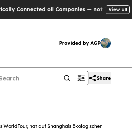
Connected oil Companies — not Taxpayers — the C
View all
Provided by AGP
Share
 WorldTour, hat auf Shanghais ökologischer