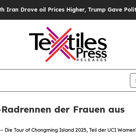
rove oil Prices Higher, Trump Gave Politically 
e-Radrennen der Frauen aus
ie Tour of Chongming Island 2025, Teil der UCI Women's