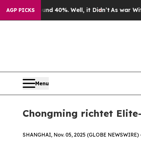
 Around 40%. Well, it Didn’t
As war With Iran D
AGP PICKS
Menu
Chongming richtet Elit
SHANGHAI, Nov. 05, 2025 (GLOBE NEWSWIRE) -- D