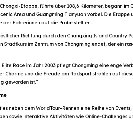
e Chongxi-Etappe, führte über 108,6 Kilometer, begann im
cenic Area und Guangming Tianyuan vorbei. Die Etappe u
 der Fahrerinnen auf die Probe stellten.
n östlicher Richtung durch den Changxing Island Country 
n Stadtkurs im Zentrum von Chongming endet, der ein ras
 Elite Race im Jahr 2003 pflegt Chongming eine enge Verb
er Charme und die Freude am Radsport strahlen auf diese
g geworden ist.“
hme
t es neben dem WorldTour-Rennen eine Reihe von Events,
en sowie interaktive Aktivitäten wie Online-Challenges u