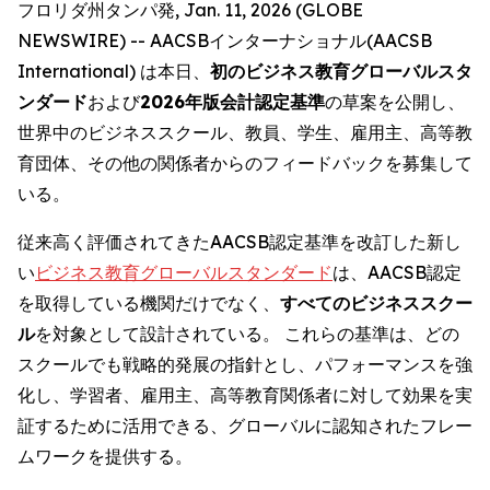
フロリダ州タンパ発, Jan. 11, 2026 (GLOBE
NEWSWIRE) -- AACSBインターナショナル(AACSB
International) は本日、
初のビジネス教育グローバルスタ
ンダード
および
2026年版会計認定基準
の草案を公開し、
世界中のビジネススクール、教員、学生、雇用主、高等教
育団体、その他の関係者からのフィードバックを募集して
いる。
従来高く評価されてきたAACSB認定基準を改訂した新し
い
ビジネス教育グローバルスタンダード
は、AACSB認定
を取得している機関だけでなく、
すべてのビジネススクー
ル
を対象として設計されている。 これらの基準は、どの
スクールでも戦略的発展の指針とし、パフォーマンスを強
化し、学習者、雇用主、高等教育関係者に対して効果を実
証するために活用できる、グローバルに認知されたフレー
ムワークを提供する。