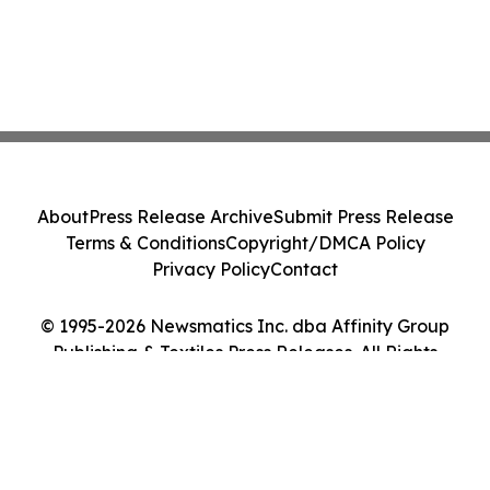
About
Press Release Archive
Submit Press Release
Terms & Conditions
Copyright/DMCA Policy
Privacy Policy
Contact
© 1995-2026 Newsmatics Inc. dba Affinity Group
Publishing & Textiles Press Releases. All Rights
Reserved.
Cookie Settings / Your Privacy Choices