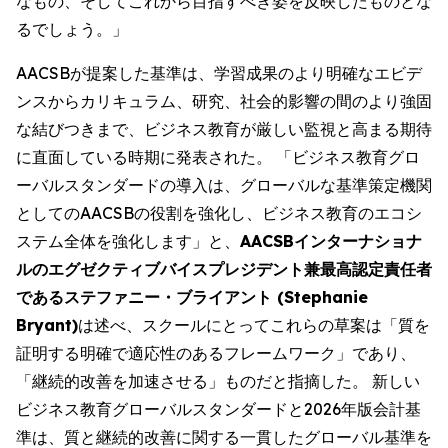
なもの、そしてこれから目指すべき姿を反映したものとな
るでしょう。」
AACSBが提案した基準は、学習成果のより明確なエビデ
ンスからカリキュラム、研究、社会的影響の間のより強固
な結びつきまで、ビジネス教育が厳しい監視と高まる期待
に直面している時期に発表された。 「ビジネス教育グロ
ーバルスタンダードの導入は、グローバルな基準策定機関
としてのAACSBの役割を強化し、ビジネス教育のエコシ
ステム全体を強化します」と、
AACSBインターナショナ
ルのエグゼクティブバイスプレジデント兼最高認定責任者
であるステファニー・ブライアント (Stephanie
Bryant)
は述べ、スクールにとってこれらの草案は「質を
証明する明確で適応性のあるフレームワーク」であり、
「継続的改善を加速させる」ものだと指摘した。 新しい
ビジネス教育グローバルスタンダードと2026年版会計基
準は、質と継続的改善に関する一貫したグローバル基準を